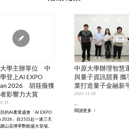
中原大學辦理智慧
大學主辦單位 中
與量子資訊競賽 攜
學登上AI EXPO
業打造量子金融新
wan 2026 胡筱薇獲
者影響力大賞
2025-11-18
3-31
…
閱讀更多
目的AI產業盛會「AI EXPO
an 2026」自25日起一連三天
北圓山花博爭艷館盛大登場。