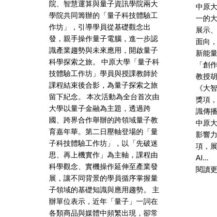
院、智慧運算與量子資訊學院兩大
中原
學院共同籌辦的「量子科技體驗工
一的
作坊」，引導學員從基礎觀念出
展示
發，親手操作量子電腦，進一步認
面向，
識產業趨勢與未來應用，開啟量子
新能量
科學探索之旅。 中原大學「量子科
「創
技體驗工作坊」學員與授課教師於
教授胡
課程結束後合影，為量子探索之旅
《大
留下紀念。 本次活動為全台首次由
獎項
大學以量子金融為主題，透過跨
識傳
國、跨界合作舉辦的跨領域量子教
中原
育嘉年華。第二日壓軸登場的「量
影響
子科技體驗工作坊」，以「先破迷
項，
思、再上機實作」為主軸，課程由
AI…
科學觀念、實機操作延伸至產業發
閱讀
展，讓不同背景的學員循序掌握量
子領域的基礎知識與應用趨勢。 主
辦單位表示，近年「量子」一詞在
各類商品與媒體中頻繁出現，卻常