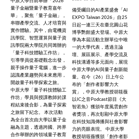
中原大學日前舉辦「2026
量子金融暨量子教育嘉年
備受矚目的AI產業盛會「AI
華」，聚焦「量子金融」，
EXPO Taiwan 2026」自25
串聯產學交流、人才培育與
日起一連三天在臺北圓山花
實作體驗。其中，由電機資
博爭艷館盛大登場。中原大
訊學院、智慧運算與量子資
學為本屆活動主辦單位中唯
訊學院兩大學院共同籌辦的
一的大學代表，透過主論
「量子科技體驗工作坊」，
壇、展區展示、產學交流及
引導學員從基礎觀念出發，
科技溝通等多元面向，展現
親手操作量子電腦，進一步
中原大學的AI與量子創新能
認識產業趨勢與未來應用，
量。在今（26）日上午公
開啟量子科學探索之旅。
布的「創作者影響力大
中原大學「量子科技體驗工
賞」，中原大學教授胡筱薇
作坊」學員與授課教師於課
以IC之音Podcast節目《大
程結束後合影，為量子探索
智若魚》獲頒年度風雲創作
之旅留下紀念。 本次活動
者獎項，再次彰顯中原大學
為全台首次由大學以量子金
在科技知識傳播與社會影響
融為主題，透過跨國、跨界
力的亮眼表現。 中原大學
合作舉辦的跨領域量子教育
教授胡筱薇獲頒「創作者影