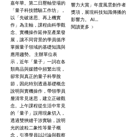
嘉年華。第二日壓軸登場的
響力大賞」年度風雲創作者
「量子科技體驗工作坊」，
獎項，展現科技知識傳播的
以「先破迷思、再上機實
影響力。 AI…
作」為主軸，課程由科學觀
閱讀更多
念、實機操作延伸至產業發
展，讓不同背景的學員循序
掌握量子領域的基礎知識與
應用趨勢。 主辦單位表
示，近年「量子」一詞在各
類商品與媒體中頻繁出現，
卻常與真正的量子科學脫
節，因此特別透過基礎概念
說明與實機操作，帶領學員
釐清常見迷思，建立正確觀
念。上午課程從生活中常見
的「量子」誤用現象切入，
透過雙狹縫干涉實驗，說明
光的波粒二象性等量子概
念，引導學員以討論與觀察